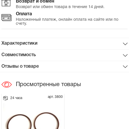
Возврат и обмен
Возврат или обмен товара в течение 14 дней.
Сцепное устройство, шплинт
Оплата
Наложенный платеж, онлайн оплата на сайте или по
счету.
Прокладки на мотоблок
Свечи на мотоблок
Характеристики
Глушитель на мотоблок
Совместимость
Отзывы о товаре
Элементы управления, тросики на
мотоблок
Просмотренные товары
Навесное и запчасти к нему
арт. 3800
24 часа