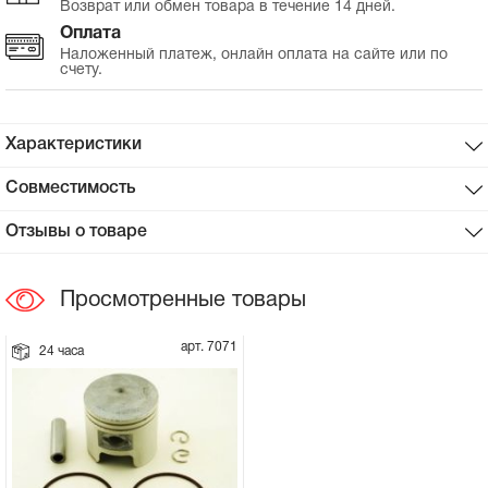
Возврат или обмен товара в течение 14 дней.
Оплата
Сцепное устройство, шплинт
Наложенный платеж, онлайн оплата на сайте или по
счету.
Прокладки на мотоблок
Характеристики
Свечи на мотоблок
Совместимость
Глушитель на мотоблок
Отзывы о товаре
Элементы управления, тросики на
мотоблок
Просмотренные товары
Навесное и запчасти к нему
арт. 7071
24 часа