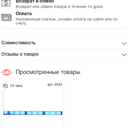
Возврат и обмен
Возврат или обмен товара в течение 14 дней.
Сцепное устройство, шплинт
Оплата
Наложенный платеж, онлайн оплата на сайте или по
счету.
Прокладки на мотоблок
Свечи на мотоблок
Совместимость
Глушитель на мотоблок
Отзывы о товаре
Элементы управления, тросики на
Просмотренные товары
мотоблок
арт. 4635
24 часа
Навесное и запчасти к нему