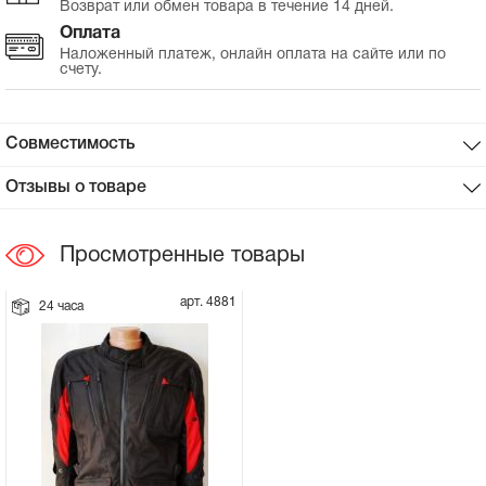
Возврат или обмен товара в течение 14 дней.
Оплата
Сцепное устройство, шплинт
Наложенный платеж, онлайн оплата на сайте или по
счету.
Прокладки на мотоблок
Совместимость
Свечи на мотоблок
Отзывы о товаре
Глушитель на мотоблок
Просмотренные товары
Элементы управления, тросики на
мотоблок
арт. 4881
24 часа
Навесное и запчасти к нему