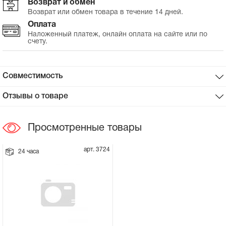
Возврат и обмен
Возврат или обмен товара в течение 14 дней.
Сцепное устройство, шплинт
Оплата
Наложенный платеж, онлайн оплата на сайте или по
счету.
Прокладки на мотоблок
Свечи на мотоблок
Совместимость
Глушитель на мотоблок
Отзывы о товаре
Элементы управления, тросики на
Просмотренные товары
мотоблок
арт. 3724
24 часа
Навесное и запчасти к нему