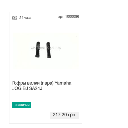
Прокладки на мотоблок
арт. 1000086
24 часа
Свечи на мотоблок
Глушитель на мотоблок
Элементы управления, тросики на мотоблок
Навесное и запчасти к нему
Гофры вилки (пара) Yamaha
JOG BJ SA24J
в наличии
217.20
грн.