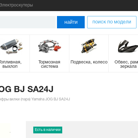
Электроскутеры
найти
поиск по модели
Топливная,
Тормозная
Подвеска, колесо
Обвес, рам
выхлоп
система
зеркала
JOG BJ SA24J
офры вилки (пара) Yamaha JOG BJ SA24J
Есть в наличии