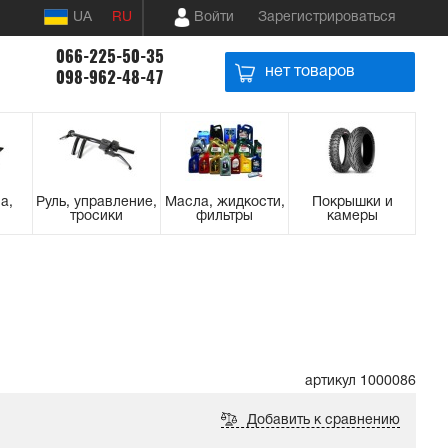
UA
RU
Войти
Зарегистрироваться
066-225-50-35
нет товаров
098-962-48-47
а,
Руль, управление,
Масла, жидкости,
Покрышки и
тросики
фильтры
камеры
артикул 1000086
Добавить к сравнению