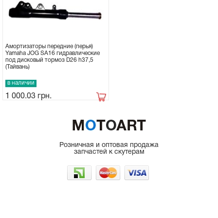
Амортизаторы передние (перья)
Yamaha JOG SA16 гидравлические
под дисковый тормоз D26 h37,5
(Тайвань)
в наличии
1 000.03
грн.
Розничная и оптовая продажа
запчастей к скутерам
г. Одесса, рынок 7КМ
066-225-50-35
098-962-48-47