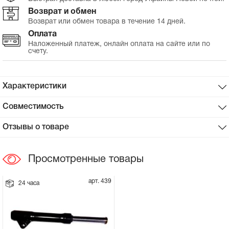
Возврат и обмен
Сцепное устройство, шплинт
Возврат или обмен товара в течение 14 дней.
Оплата
Прокладки на мотоблок
Наложенный платеж, онлайн оплата на сайте или по
счету.
Свечи на мотоблок
Характеристики
Глушитель на мотоблок
Совместимость
Элементы управления, тросики на
Отзывы о товаре
мотоблок
Просмотренные товары
Навесное и запчасти к нему
арт. 439
24 часа