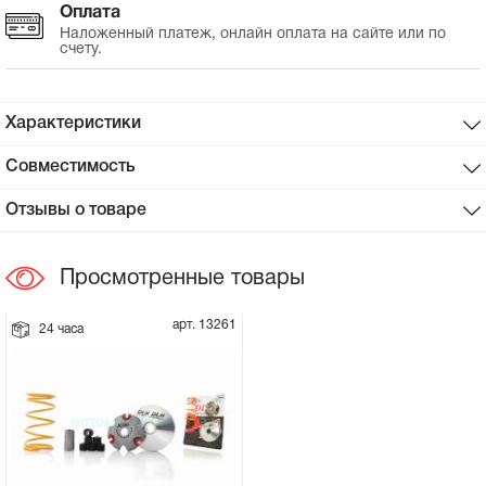
Оплата
Наложенный платеж, онлайн оплата на сайте или по
Сцепное устройство, шплинт
счету.
Прокладки на мотоблок
Характеристики
Свечи на мотоблок
Совместимость
Глушитель на мотоблок
Отзывы о товаре
Элементы управления, тросики на
Просмотренные товары
мотоблок
арт. 13261
24 часа
Навесное и запчасти к нему