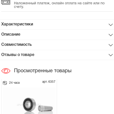
Наложенный платеж, онлайн оплата на сайте или по
счету.
Сцепное устройство, шплинт
Прокладки на мотоблок
Характеристики
Описание
Свечи на мотоблок
Совместимость
Глушитель на мотоблок
Отзывы о товаре
Элементы управления, тросики на
мотоблок
Просмотренные товары
Навесное и запчасти к нему
арт. 6357
24 часа