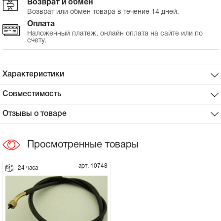
Возврат и обмен
Возврат или обмен товара в течение 14 дней.
Сцепное устройство, шплинт
Оплата
Наложенный платеж, онлайн оплата на сайте или по
счету.
Прокладки на мотоблок
Свечи на мотоблок
Характеристики
Глушитель на мотоблок
Совместимость
Отзывы о товаре
Элементы управления, тросики на
мотоблок
Просмотренные товары
Навесное и запчасти к нему
арт. 10748
24 часа