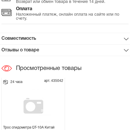
Возврат или обмен товара в течение 14 дней.
Оплата
Сцепное устройство, шплинт
Наложенный платеж, онлайн оплата на сайте или по
счету.
Прокладки на мотоблок
Совместимость
Свечи на мотоблок
Отзывы о товаре
Глушитель на мотоблок
Просмотренные товары
Элементы управления, тросики на
мотоблок
арт. 435042
24 часа
Навесное и запчасти к нему
Трос спидометра QT-10A Китай