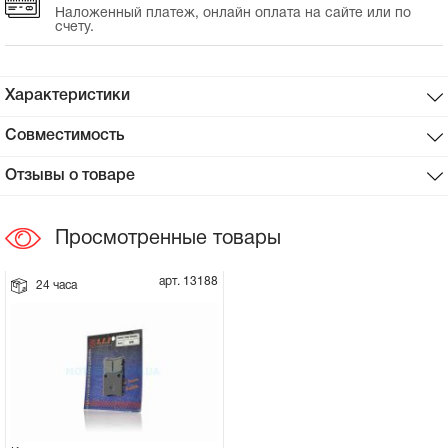
Наложенный платеж, онлайн оплата на сайте или по
счету.
Сцепное устройство, шплинт
Прокладки на мотоблок
Характеристики
Совместимость
Свечи на мотоблок
Отзывы о товаре
Глушитель на мотоблок
Просмотренные товары
Элементы управления, тросики на
мотоблок
арт. 13188
24 часа
Навесное и запчасти к нему