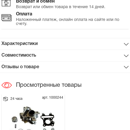
Возврат и обмен
Возврат или обмен товара в течение 14 дней.
Сцепное устройство, шплинт
Оплата
Наложенный платеж, онлайн оплата на сайте или по
счету.
Прокладки на мотоблок
Свечи на мотоблок
Характеристики
Глушитель на мотоблок
Совместимость
Отзывы о товаре
Элементы управления, тросики на
мотоблок
Просмотренные товары
Навесное и запчасти к нему
арт. 1000244
24 часа