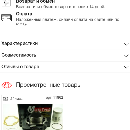
Возврат и обмен
Возврат или обмен товара в течение 14 дней.
Сцепное устройство, шплинт
Оплата
Наложенный платеж, онлайн оплата на сайте или по
счету.
Прокладки на мотоблок
Свечи на мотоблок
Характеристики
Глушитель на мотоблок
Совместимость
Отзывы о товаре
Элементы управления, тросики на
мотоблок
Просмотренные товары
Навесное и запчасти к нему
арт. 11862
24 часа