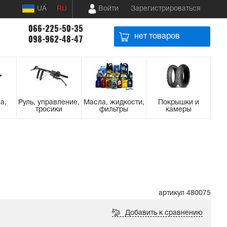
UA
RU
Войти
Зарегистрироваться
066-225-50-35
нет товаров
098-962-48-47
а,
Руль, управление,
Масла, жидкости,
Покрышки и
тросики
фильтры
камеры
артикул 480075
Добавить к сравнению