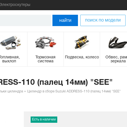
Электроскутеры
найти
поиск по модели
Топливная,
Тормозная
Подвеска, колесо
Обвес, рам
выхлоп
система
зеркала
ESS-110 (палец 14мм) "SEE"
льки цилиндра
Цилиндр в сборе Suzuki ADDRESS-110 (палец 14мм) "SEE"
Есть в наличии