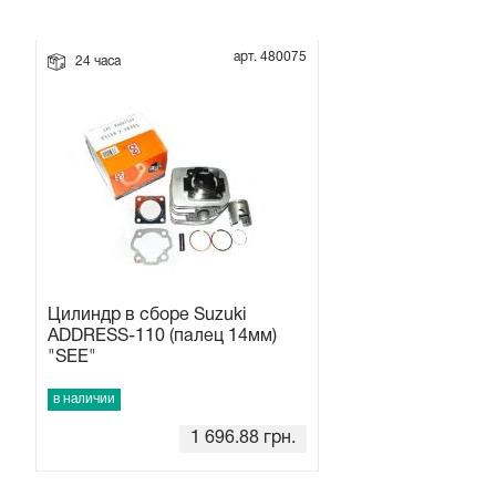
Прокладки на мотоблок
арт. 480075
24 часа
Свечи на мотоблок
Глушитель на мотоблок
Элементы управления, тросики на мотоблок
Навесное и запчасти к нему
Цилиндр в сборе Suzuki
ADDRESS-110 (палец 14мм)
"SEE"
в наличии
1 696.88
грн.