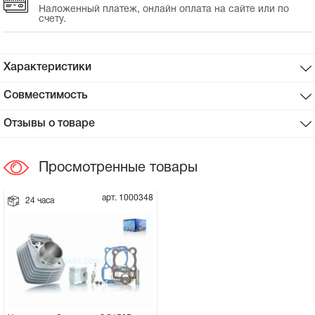
Наложенный платеж, онлайн оплата на сайте или по
счету.
Сцепное устройство, шплинт
Прокладки на мотоблок
Характеристики
Совместимость
Свечи на мотоблок
Отзывы о товаре
Глушитель на мотоблок
Просмотренные товары
Элементы управления, тросики на
мотоблок
арт. 1000348
24 часа
Навесное и запчасти к нему