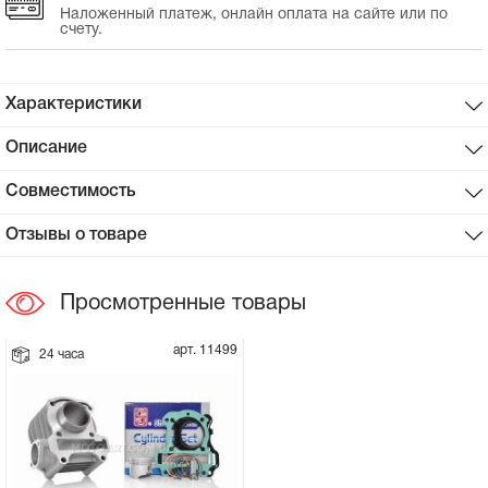
Наложенный платеж, онлайн оплата на сайте или по
счету.
Сцепное устройство, шплинт
Прокладки на мотоблок
Характеристики
Описание
Свечи на мотоблок
Совместимость
Глушитель на мотоблок
Отзывы о товаре
Элементы управления, тросики на
мотоблок
Просмотренные товары
Навесное и запчасти к нему
арт. 11499
24 часа