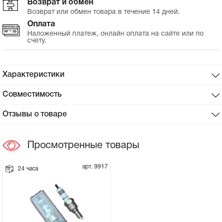
Возврат и обмен
Возврат или обмен товара в течение 14 дней.
Сцепное устройство, шплинт
Оплата
Наложенный платеж, онлайн оплата на сайте или по
счету.
Прокладки на мотоблок
Свечи на мотоблок
Характеристики
Глушитель на мотоблок
Совместимость
Отзывы о товаре
Элементы управления, тросики на
мотоблок
Просмотренные товары
Навесное и запчасти к нему
арт. 9917
24 часа