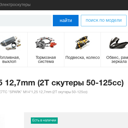
Электроскутеры
найти
поиск по модели
Топливная,
Тормозная
Подвеска, колесо
Обвес, рам
выхлоп
система
зеркала
 12,7mm (2Т скутеры 50-125сс)
E7TC "SPARK" M14*1,25 12,7mm (2Т скутеры 50-125сс)
Есть в наличии