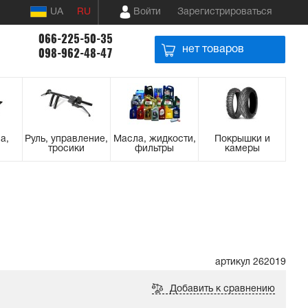
UA
RU
Войти
Зарегистрироваться
066-225-50-35
нет товаров
098-962-48-47
а,
Руль, управление,
Масла, жидкости,
Покрышки и
тросики
фильтры
камеры
артикул 262019
Добавить к сравнению