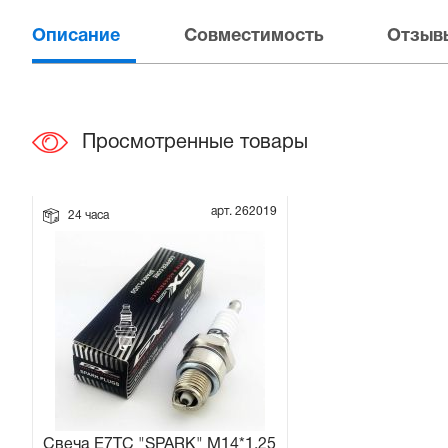
Описание
Совместимость
Отзывы
Прокладки на мотоблок
Свечи на мотоблок
Просмотренные товары
Глушитель на мотоблок
Элементы управления, тросики на мотоблок
арт. 262019
24 часа
Навесное и запчасти к нему
Свеча E7TC "SPARK" M14*1,25