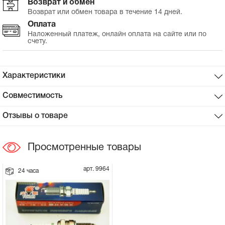
Возврат и обмен
Возврат или обмен товара в течение 14 дней.
Сцепное устройство, шплинт
Оплата
Наложенный платеж, онлайн оплата на сайте или по
счету.
Прокладки на мотоблок
Свечи на мотоблок
Характеристики
Глушитель на мотоблок
Совместимость
Отзывы о товаре
Элементы управления, тросики на
мотоблок
Просмотренные товары
Навесное и запчасти к нему
арт. 9964
24 часа