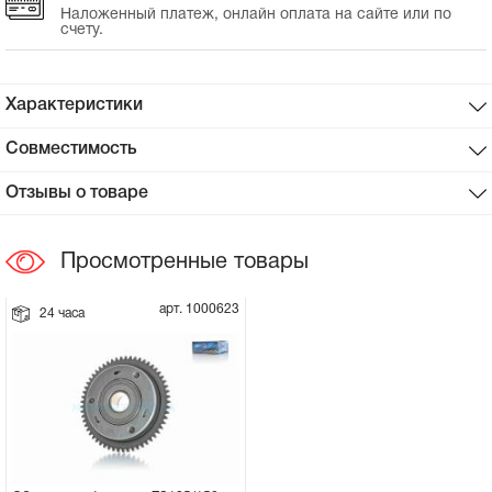
Наложенный платеж, онлайн оплата на сайте или по
счету.
Сцепное устройство, шплинт
Прокладки на мотоблок
Характеристики
Совместимость
Свечи на мотоблок
Отзывы о товаре
Глушитель на мотоблок
Просмотренные товары
Элементы управления, тросики на
мотоблок
арт. 1000623
24 часа
Навесное и запчасти к нему