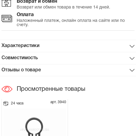
Возврат и обмен
Возврат или обмен товара в течение 14 дней.
Сцепное устройство, шплинт
Оплата
Наложенный платеж, онлайн оплата на сайте или по
счету.
Прокладки на мотоблок
Свечи на мотоблок
Характеристики
Глушитель на мотоблок
Совместимость
Отзывы о товаре
Элементы управления, тросики на
мотоблок
Просмотренные товары
Навесное и запчасти к нему
арт. 3940
24 часа