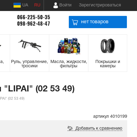
UA
RU
Войти
Зарегистрироваться
066-225-50-35
нет товаров
098-962-48-47
а,
Руль, управление,
Масла, жидкости,
Покрышки и
тросики
фильтры
камеры
LIPAI" (02 53 49)
AI" (02 53 49)
артикул 4010199
Добавить к сравнению