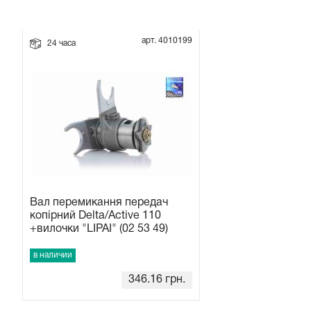
Прокладки на мотоблок
арт. 4010199
24 часа
Свечи на мотоблок
Глушитель на мотоблок
Элементы управления, тросики на мотоблок
Навесное и запчасти к нему
Вал перемикання передач
копірний Delta/Active 110
+вилочки "LIPAI" (02 53 49)
в наличии
346.16
грн.