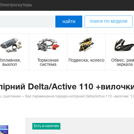
Электроскутеры
найти
поиск по модели
Топливная,
Тормозная
Подвеска, колесо
Обвес, рам
выхлоп
система
зеркала
рний Delta/Active 110 +вилочки "
ч, сцепление
Вал перемикання передач копірний Delta/Active 110 +вилочки "LIP
Есть в наличии