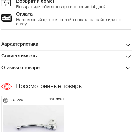
Возврат и обмен
Возврат или обмен товара в течение 14 дней.
Сцепное устройство, шплинт
Оплата
Наложенный платеж, онлайн оплата на сайте или по
счету.
Прокладки на мотоблок
Свечи на мотоблок
Характеристики
Глушитель на мотоблок
Совместимость
Отзывы о товаре
Элементы управления, тросики на
мотоблок
Просмотренные товары
Навесное и запчасти к нему
арт. 9501
24 часа