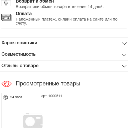
Возврат и обмен
Возврат или обмен товара в течение 14 дней.
Сцепное устройство, шплинт
Оплата
Наложенный платеж, онлайн оплата на сайте или по
счету.
Прокладки на мотоблок
Свечи на мотоблок
Характеристики
Глушитель на мотоблок
Совместимость
Отзывы о товаре
Элементы управления, тросики на
мотоблок
Просмотренные товары
Навесное и запчасти к нему
арт. 1000511
24 часа