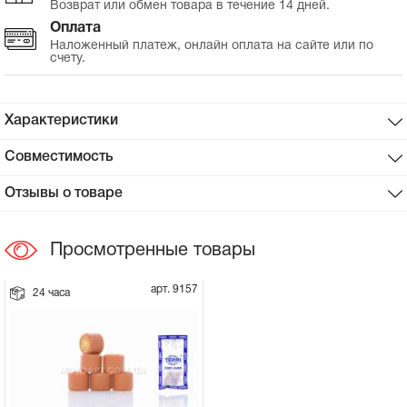
Возврат или обмен товара в течение 14 дней.
Оплата
Сцепное устройство, шплинт
Наложенный платеж, онлайн оплата на сайте или по
счету.
Прокладки на мотоблок
Характеристики
Свечи на мотоблок
Совместимость
Глушитель на мотоблок
Отзывы о товаре
Элементы управления, тросики на
мотоблок
Просмотренные товары
Навесное и запчасти к нему
арт. 9157
24 часа