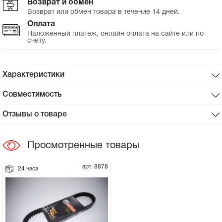
Возврат и обмен
Возврат или обмен товара в течение 14 дней.
Сцепное устройство, шплинт
Оплата
Наложенный платеж, онлайн оплата на сайте или по
счету.
Прокладки на мотоблок
Свечи на мотоблок
Характеристики
Глушитель на мотоблок
Совместимость
Отзывы о товаре
Элементы управления, тросики на
мотоблок
Просмотренные товары
Навесное и запчасти к нему
арт. 8878
24 часа