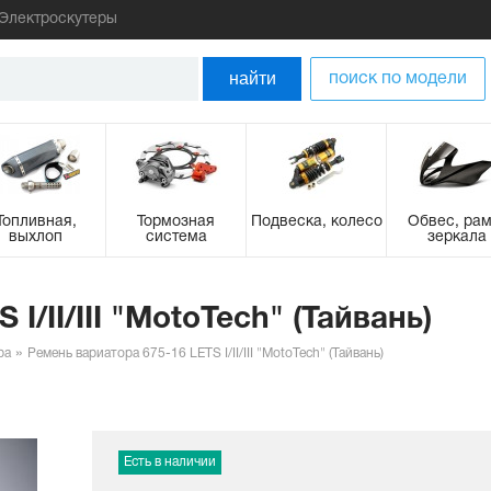
Электроскутеры
найти
поиск по модели
Топливная,
Тормозная
Подвеска, колесо
Обвес, рам
выхлоп
система
зеркала
I/II/III "MotoTech" (Тайвань)
ра
Ремень вариатора 675-16 LETS I/II/III "MotoTech" (Тайвань)
Есть в наличии