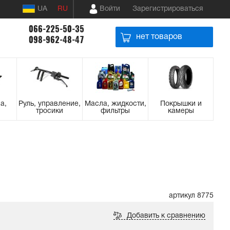
UA
RU
Войти
Зарегистрироваться
066-225-50-35
нет товаров
098-962-48-47
а,
Руль, управление,
Масла, жидкости,
Покрышки и
тросики
фильтры
камеры
артикул 8775
Добавить к сравнению