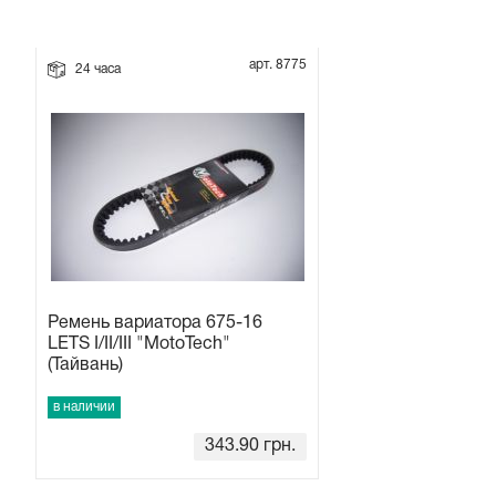
Прокладки на мотоблок
арт. 8775
24 часа
Свечи на мотоблок
Глушитель на мотоблок
Элементы управления, тросики на мотоблок
Навесное и запчасти к нему
Ремень вариатора 675-16
LETS I/II/III "MotoTech"
(Тайвань)
в наличии
343.90
грн.