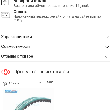
Возврат и обмен
Возврат или обмен товара в течение 14 дней.
Сцепное устройство, шплинт
Оплата
Наложенный платеж, онлайн оплата на сайте или по
счету.
Прокладки на мотоблок
Свечи на мотоблок
Характеристики
Глушитель на мотоблок
Совместимость
Отзывы о товаре
Элементы управления, тросики на
мотоблок
Просмотренные товары
Навесное и запчасти к нему
арт. 12952
24 часа