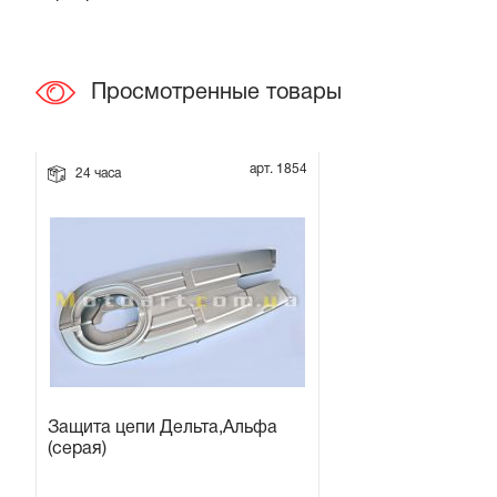
Прокладки на мотоблок
Просмотренные товары
Свечи на мотоблок
Глушитель на мотоблок
арт. 1854
24 часа
Элементы управления, тросики на мотоблок
Навесное и запчасти к нему
Защита цепи Дельта,Альфа
(серая)