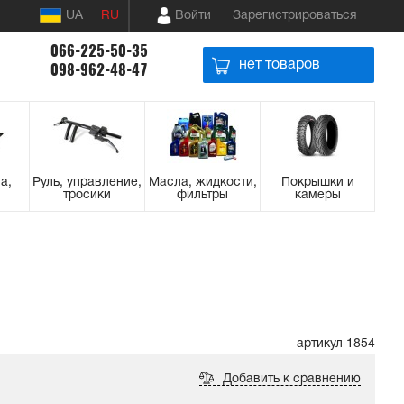
UA
RU
Войти
Зарегистрироваться
066-225-50-35
нет товаров
098-962-48-47
а,
Руль, управление,
Масла, жидкости,
Покрышки и
тросики
фильтры
камеры
артикул 1854
Добавить к сравнению