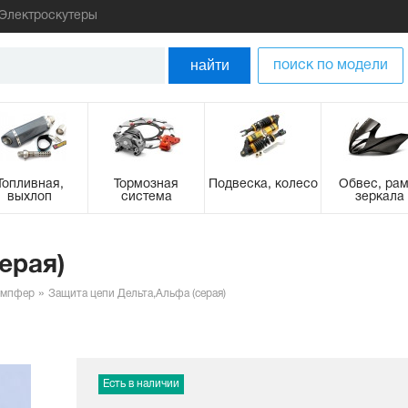
Электроскутеры
найти
поиск по модели
Топливная,
Тормозная
Подвеска, колесо
Обвес, рам
выхлоп
система
зеркала
ерая)
демпфер
Защита цепи Дельта,Альфа (серая)
Есть в наличии