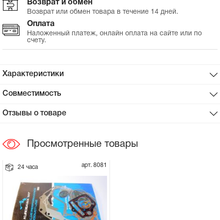
Возврат и обмен
Возврат или обмен товара в течение 14 дней.
Сцепное устройство, шплинт
Оплата
Наложенный платеж, онлайн оплата на сайте или по
счету.
Прокладки на мотоблок
Свечи на мотоблок
Характеристики
Глушитель на мотоблок
Совместимость
Отзывы о товаре
Элементы управления, тросики на
мотоблок
Просмотренные товары
Навесное и запчасти к нему
арт. 8081
24 часа