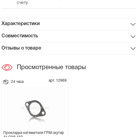
счету.
Сцепное устройство, шплинт
Характеристики
Прокладки на мотоблок
Совместимость
Свечи на мотоблок
Отзывы о товаре
Глушитель на мотоблок
Просмотренные товары
Элементы управления, тросики на
мотоблок
арт. 12969
24 часа
Навесное и запчасти к нему
Прокладка натяжителя ГРМ скутер