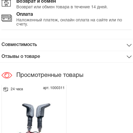
Возврат и обмен
Возврат или обмен товара в течение 14 дней.
Сцепное устройство, шплинт
Оплата
Наложенный платеж, онлайн оплата на сайте или по
счету.
Прокладки на мотоблок
Свечи на мотоблок
Совместимость
Глушитель на мотоблок
Отзывы о товаре
Элементы управления, тросики на
Просмотренные товары
мотоблок
арт. 1000311
24 часа
Навесное и запчасти к нему