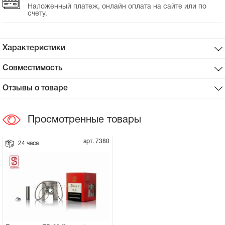
Наложенный платеж, онлайн оплата на сайте или по
счету.
Сцепное устройство, шплинт
Прокладки на мотоблок
Характеристики
Совместимость
Свечи на мотоблок
Отзывы о товаре
Глушитель на мотоблок
Просмотренные товары
Элементы управления, тросики на
мотоблок
арт. 7380
24 часа
Навесное и запчасти к нему