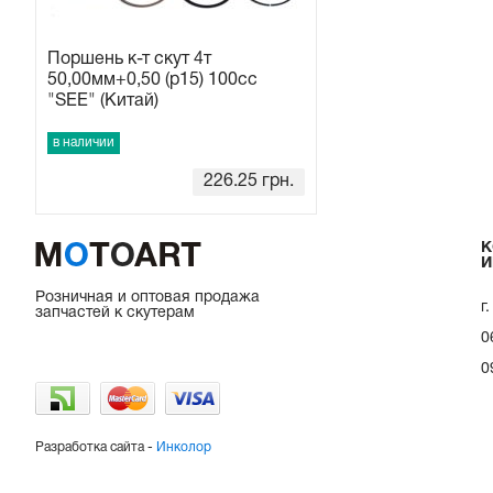
Поршень к-т скут 4т
50,00мм+0,50 (p15) 100сс
"SEE" (Китай)
в наличии
226.25
грн.
К
И
Розничная и оптовая продажа
г
запчастей к скутерам
0
0
Разработка сайта -
Инколор