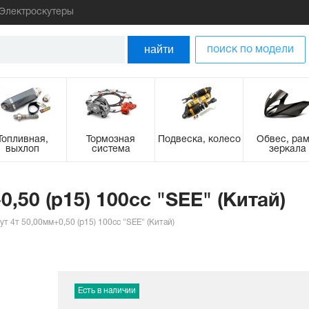
Электроскутеры
найти
поиск по модели
Топливная,
Тормозная
Подвеска, колесо
Обвес, рам
выхлоп
система
зеркала
,50 (p15) 100сс "SEE" (Китай)
ут 4т 50,00мм+0,50 (p15) 100сс "SEE" (Китай)
Есть в наличии