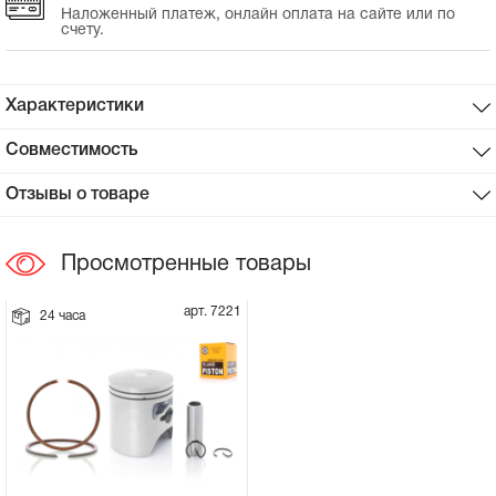
Наложенный платеж, онлайн оплата на сайте или по
счету.
Сцепное устройство, шплинт
Прокладки на мотоблок
Характеристики
Совместимость
Свечи на мотоблок
Отзывы о товаре
Глушитель на мотоблок
Просмотренные товары
Элементы управления, тросики на
мотоблок
арт. 7221
24 часа
Навесное и запчасти к нему