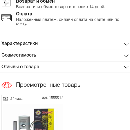
Возврат и обмен
Возврат или обмен товара в течение 14 дней.
Сцепное устройство, шплинт
Оплата
Наложенный платеж, онлайн оплата на сайте или по
счету.
Прокладки на мотоблок
Свечи на мотоблок
Характеристики
Глушитель на мотоблок
Совместимость
Отзывы о товаре
Элементы управления, тросики на
мотоблок
Просмотренные товары
Навесное и запчасти к нему
арт. 1000017
24 часа