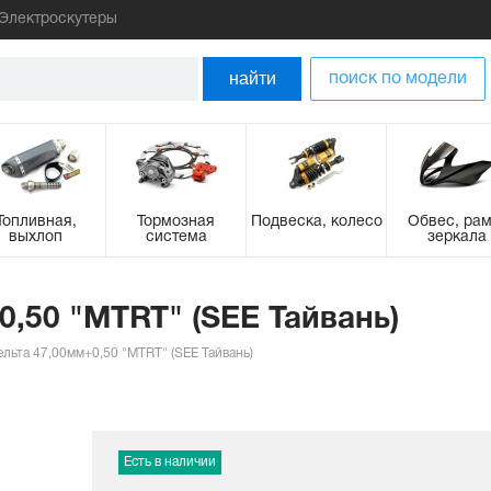
Электроскутеры
найти
поиск по модели
Топливная,
Тормозная
Подвеска, колесо
Обвес, рам
выхлоп
система
зеркала
0,50 "MTRT" (SEE Тайвань)
льта 47,00мм+0,50 "MTRT" (SEE Тайвань)
Есть в наличии