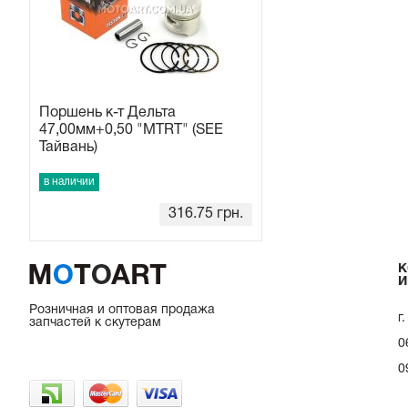
Поршень к-т Дельта
47,00мм+0,50 "MTRT" (SEE
Тайвань)
в наличии
316.75
грн.
К
И
Розничная и оптовая продажа
г
запчастей к скутерам
0
0