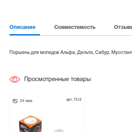
Прокладки на мотоблок
Свечи на мотоблок
Описание
Совместимость
Отзывы
Глушитель на мотоблок
Поршень для мопедов Альфа, Дельта, Сабур, Мусстанг
Элементы управления, тросики на мотоблок
Навесное и запчасти к нему
Просмотренные товары
арт. 7512
24 часа