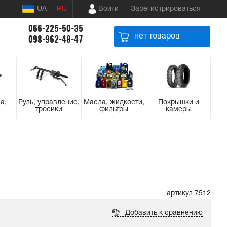
UA
RU
Войти
Зарегистрироваться
066-225-50-35
нет товаров
098-962-48-47
а,
Руль, управление,
Масла, жидкости,
Покрышки и
тросики
фильтры
камеры
артикул 7512
Добавить к сравнению