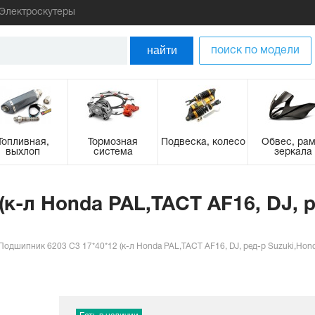
Электроскутеры
найти
поиск по модели
Топливная,
Тормозная
Подвеска, колесо
Обвес, рам
выхлоп
система
зеркала
(к-л Honda PAL,TACT AF16, DJ, 
Подшипник 6203 C3 17*40*12 (к-л Honda PAL,TACT AF16, DJ, ред-р Suzuki,Honda