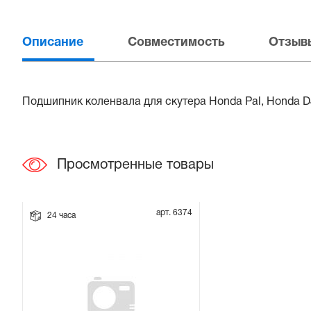
Прокладки на мотоблок
Описание
Совместимость
Отзывы
Свечи на мотоблок
Глушитель на мотоблок
Подшипник коленвала для скутера Honda Pal, Honda D
Элементы управления, тросики на мотоблок
Просмотренные товары
Навесное и запчасти к нему
арт. 6374
24 часа