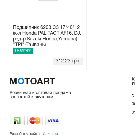
Подшипник 6203 C3 17*40*12
(к-л Honda PAL,TACT AF16, DJ,
ред-р Suzuki,Honda,Yamaha)
"TPI" (Тайвань)
в наличии
312.23
грн.
К
И
Розничная и оптовая продажа
г
запчастей к скутерам
0
0
Разработка сайта -
Инколор