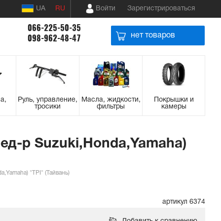
UA
RU
Войти
Зарегистрироваться
066-225-50-35
нет товаров
098-962-48-47
а,
Руль, управление,
Масла, жидкости,
Покрышки и
тросики
фильтры
камеры
ред-р Suzuki,Honda,Yamaha)
,Yamaha) "TPI" (Тайвань)
артикул 6374