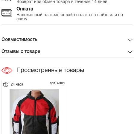
Возврат или обмен товара в течение 14 дней.
Оплата
Сцепное устройство, шплинт
Наложенный платеж, онлайн оплата на сайте или по
счету.
Прокладки на мотоблок
Совместимость
Свечи на мотоблок
Отзывы о товаре
Глушитель на мотоблок
Просмотренные товары
Элементы управления, тросики на
мотоблок
арт. 4901
24 часа
Навесное и запчасти к нему