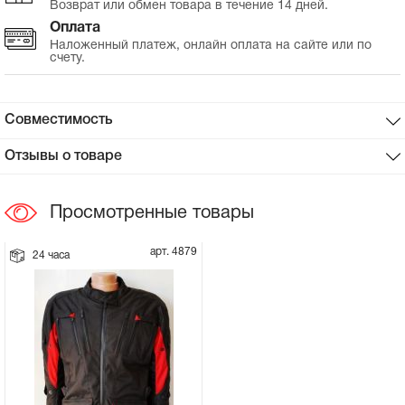
Возврат или обмен товара в течение 14 дней.
Оплата
Сцепное устройство, шплинт
Наложенный платеж, онлайн оплата на сайте или по
счету.
Прокладки на мотоблок
Совместимость
Свечи на мотоблок
Отзывы о товаре
Глушитель на мотоблок
Просмотренные товары
Элементы управления, тросики на
мотоблок
арт. 4879
24 часа
Навесное и запчасти к нему