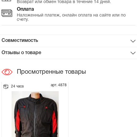
Возврат или обмен товара в течение 14 дней.
Оплата
Сцепное устройство, шплинт
Наложенный платеж, онлайн оплата на сайте или по
счету.
Прокладки на мотоблок
Совместимость
Свечи на мотоблок
Отзывы о товаре
Глушитель на мотоблок
Просмотренные товары
Элементы управления, тросики на
мотоблок
арт. 4878
24 часа
Навесное и запчасти к нему