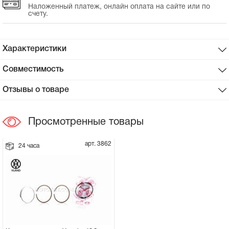
Наложенный платеж, онлайн оплата на сайте или по
счету.
Сцепное устройство, шплинт
Прокладки на мотоблок
Характеристики
Совместимость
Свечи на мотоблок
Отзывы о товаре
Глушитель на мотоблок
Просмотренные товары
Элементы управления, тросики на
мотоблок
арт. 3862
24 часа
Навесное и запчасти к нему