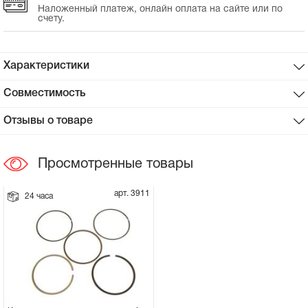
Наложенный платеж, онлайн оплата на сайте или по
счету.
Сцепное устройство, шплинт
Прокладки на мотоблок
Характеристики
Совместимость
Свечи на мотоблок
Отзывы о товаре
Глушитель на мотоблок
Просмотренные товары
Элементы управления, тросики на
мотоблок
арт. 3911
24 часа
Навесное и запчасти к нему