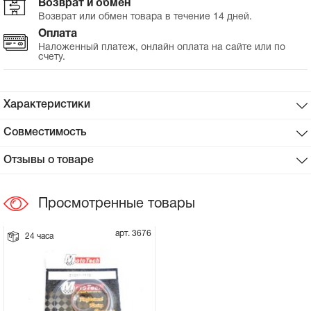
Возврат и обмен
Возврат или обмен товара в течение 14 дней.
Сцепное устройство, шплинт
Оплата
Наложенный платеж, онлайн оплата на сайте или по
счету.
Прокладки на мотоблок
Свечи на мотоблок
Характеристики
Глушитель на мотоблок
Совместимость
Отзывы о товаре
Элементы управления, тросики на
мотоблок
Просмотренные товары
Навесное и запчасти к нему
арт. 3676
24 часа