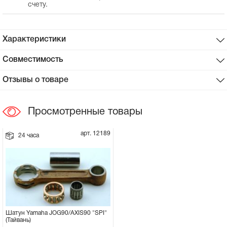
счету.
Сцепное устройство, шплинт
Характеристики
Прокладки на мотоблок
Совместимость
Свечи на мотоблок
Отзывы о товаре
Глушитель на мотоблок
Просмотренные товары
Элементы управления, тросики на
мотоблок
арт. 12189
24 часа
Навесное и запчасти к нему
Шатун Yamaha JOG90/AXIS90 "SPI"
(Тайвань)