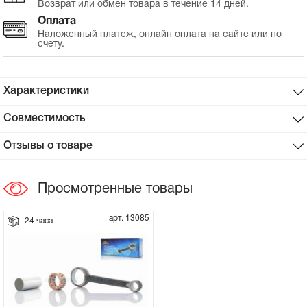
Возврат или обмен товара в течение 14 дней.
Оплата
Сцепное устройство, шплинт
Наложенный платеж, онлайн оплата на сайте или по
счету.
Прокладки на мотоблок
Характеристики
Свечи на мотоблок
Совместимость
Глушитель на мотоблок
Отзывы о товаре
Элементы управления, тросики на
мотоблок
Просмотренные товары
Навесное и запчасти к нему
арт. 13085
24 часа