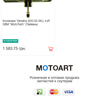
Коленвал Yamaha JOG 50 3KJ, 4JP,
5BM "MotoTech" (Тайвань)
в наличии
1 583.75
грн.
Розничная и оптовая продажа
запчастей к скутерам
г. Одесса, рынок 7КМ
066-225-50-35