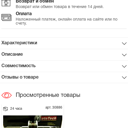
Возврат и обмен
Возврат или обмен товара в течение 14 дней.
Сцепное устройство, шплинт
Оплата
Наложенный платеж, онлайн оплата на сайте или по
счету.
Прокладки на мотоблок
Свечи на мотоблок
Характеристики
Глушитель на мотоблок
Описание
Совместимость
Элементы управления, тросики на
мотоблок
Отзывы о товаре
Навесное и запчасти к нему
Просмотренные товары
арт. 30886
24 часа