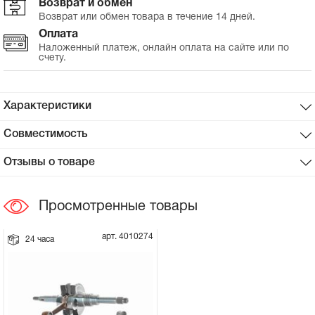
Возврат и обмен
Возврат или обмен товара в течение 14 дней.
Сцепное устройство, шплинт
Оплата
Наложенный платеж, онлайн оплата на сайте или по
счету.
Прокладки на мотоблок
Свечи на мотоблок
Характеристики
Глушитель на мотоблок
Совместимость
Отзывы о товаре
Элементы управления, тросики на
мотоблок
Просмотренные товары
Навесное и запчасти к нему
арт. 4010274
24 часа