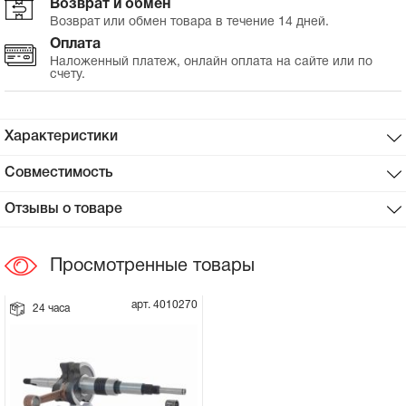
Возврат и обмен
Возврат или обмен товара в течение 14 дней.
Сцепное устройство, шплинт
Оплата
Наложенный платеж, онлайн оплата на сайте или по
счету.
Прокладки на мотоблок
Свечи на мотоблок
Характеристики
Глушитель на мотоблок
Совместимость
Отзывы о товаре
Элементы управления, тросики на
мотоблок
Просмотренные товары
Навесное и запчасти к нему
арт. 4010270
24 часа